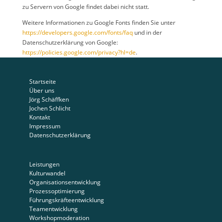
zu Servern von Google findet dabei nicht statt.
Weitere Informationen zu Google Fonts finden Sie unter
https://developers.google.com/fonts/faq
und in der
Datenschutzerklärung von Google:
https://policies.google.com/privacy?hl=de
.
Startseite
Über uns
Jörg Schäffken
Jochen Schlicht
Kontakt
Impressum
Datenschutzerklärung
Leistungen
Kulturwandel
Organisationsentwicklung
Prozessoptimierung
Führungskräfteentwicklung
Teamentwicklung
Workshopmoderation